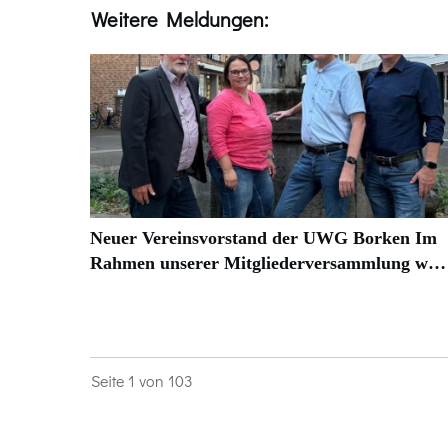
Weitere Meldungen:
Neuer Vereinsvorstand der UWG Borken Im
Rahmen unserer Mitgliederversammlung w…
Seite
1
von
103