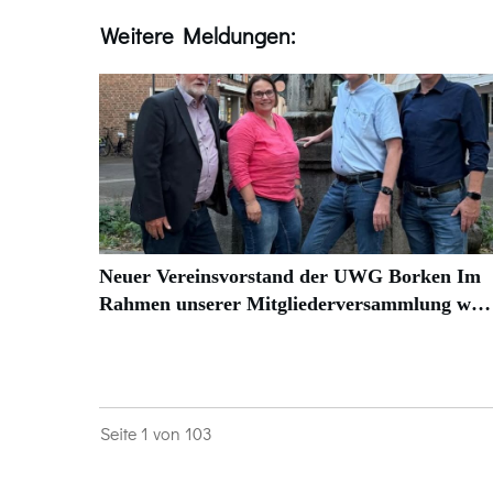
Weitere Meldungen:
Neuer Vereinsvorstand der UWG Borken Im
Rahmen unserer Mitgliederversammlung w…
Seite
1
von
103