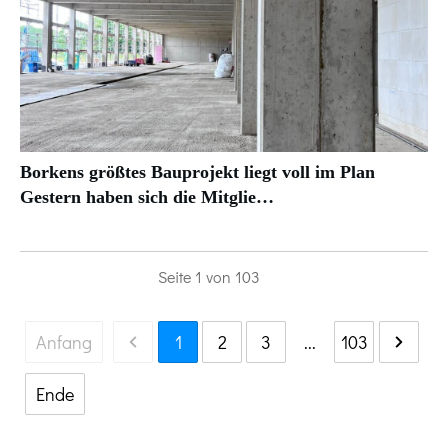
Borkens größtes Bauprojekt liegt voll im Plan
Gestern haben sich die Mitglie…
Seite
1
von
103
Anfang
1
2
3
...
103
Ende