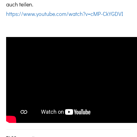
auch teilen.
https://
www.youtube.com/
watch?v=cMP-CkYG
DVI