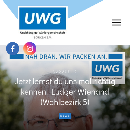
AUGUST 19
Jetzt lernst du uns mal richtig
kennen: Ludger Wienand
(Wahlbezirk 5)
NEWS