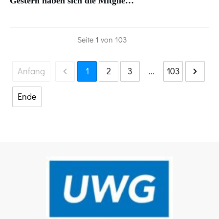
Gestern haben sich die Mitglie…
Seite
1
von
103
Anfang
1
2
3
...
103
Ende