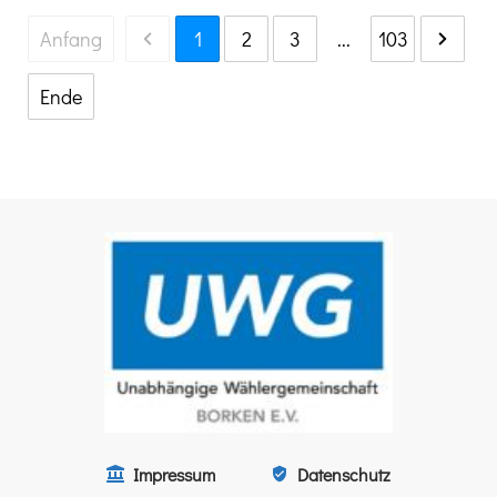
Anfang
1
2
3
...
103
Ende
Impressum
Datenschutz