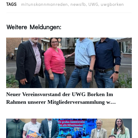
TAGS
mitunskannmanreden, newsfb, UWG, uwgborken
Weitere Meldungen:
Neuer Vereinsvorstand der UWG Borken Im
Rahmen unserer Mitgliederversammlung w…