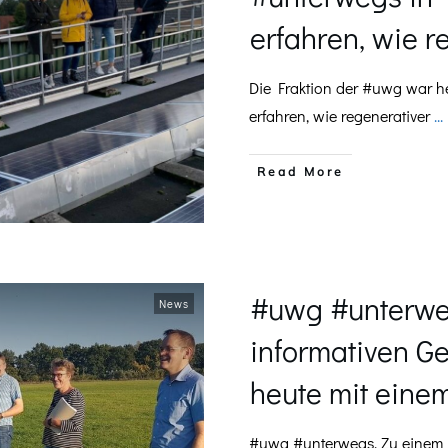
erfahren, wie 
Die Fraktion der #uwg war h
erfahren, wie regenerativer
...
​Read More
#uwg #unterwe
News
informativen G
heute mit eine
#uwg #unterwegs. Zu einem 