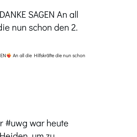
ANKE SAGEN An all
 die nun schon den 2.
GEN
An all die Hilfskräfte die nun schon
er #uwg war heute
Heiden, um zu