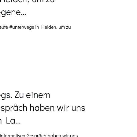
regene…
eute #unterwegs in Heiden, um zu
gs. Zu einem
espräch haben wir uns
m La…
informativen Gespräch haben wir uns