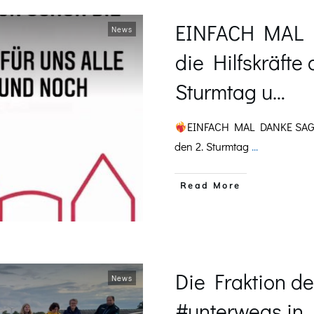
EINFACH MAL D
News
die Hilfskräfte
Sturmtag u…
EINFACH MAL DANKE SA
den 2. Sturmtag
...
​Read More
Die Fraktion d
News
#unterwegs in 