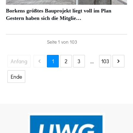
Borkens größtes Bauprojekt liegt voll im Plan
Gestern haben sich die Mitglie…
Seite
1
von
103
Anfang
1
2
3
...
103
Ende