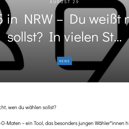
AUGUST 29
in NRW – Du weißt n
sollst? In vielen St…
NEWS
t, wen du wählen sollst?
l-O-Maten – ein Tool, das besonders jungen Wähler*innen hil