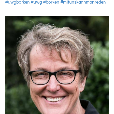
#uwgborken
#uwg
#borken
#mitunskannmanreden