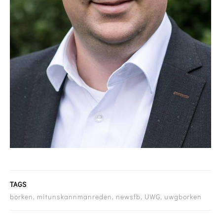
TAGS
borken, mitunskannmanreden, newsfb, UWG, uwgborken